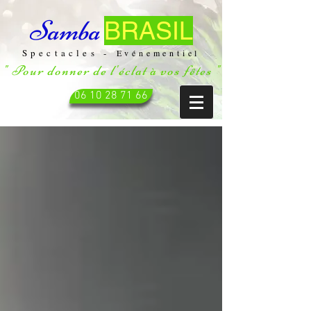
Samba
BRASIL
Spectacles -
Evénementiel
" Pour donner de l'éclat à vos fêtes "
06 10 28 71 66