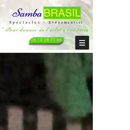
Samba
BRASIL
Spectacles -
Evénementiel
" Pour donner de l'éclat à vos fêtes "
06 10 28 71 66