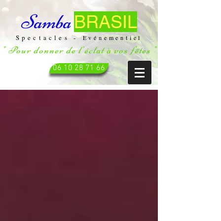
Samba
BRASIL
Spectacles -
Evénementiel
" Pour donner de l'éclat à vos fêtes "
06 10 28 71 66