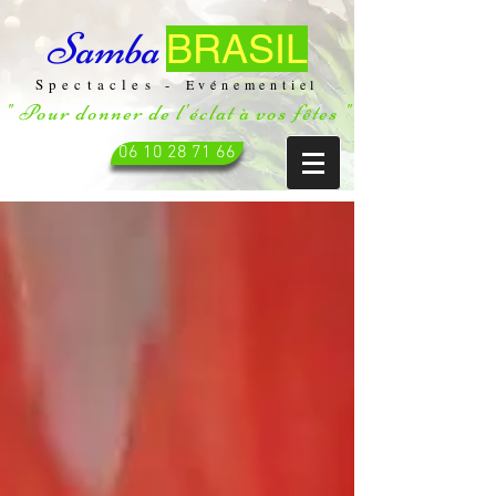
Samba
BRASIL
Spectacles -
Evénementiel
" Pour donner de l'éclat à vos fêtes "
06 10 28 71 66