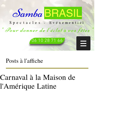
Samba
BRASIL
Spectacles -
Evénementiel
" Pour donner de l'éclat à vos fêtes "
06 10 28 71 66
Posts à l'affiche
Carnaval à la Maison de
l'Amérique Latine