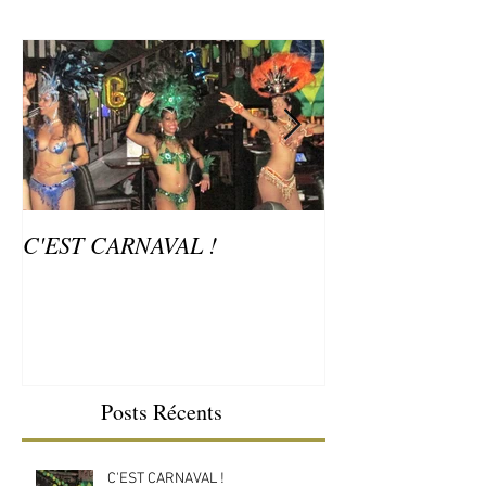
C'EST CARNAVAL !
Samba Brasil a f
an avec Ose Eve
HCenter
Posts Récents
C'EST CARNAVAL !